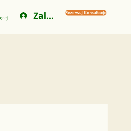
Zaloguj się
Rezerwuj Konsultację
ęcej