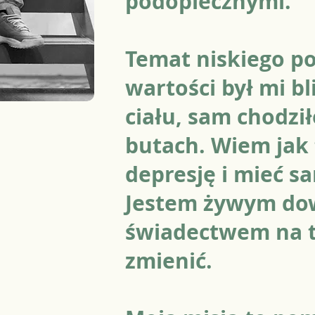
podopiecznymi.
Temat niskiego po
wartości był mi bl
ciału, sam chodzi
butach. Wiem jak t
depresję i mieć s
Jestem żywym do
świadectwem na t
zmienić.