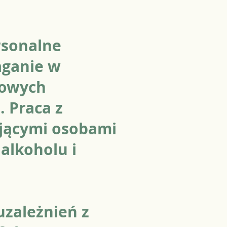
rsonalne
aganie w
sowych
 Praca z
jącymi osobami
alkoholu i
uzależnień z