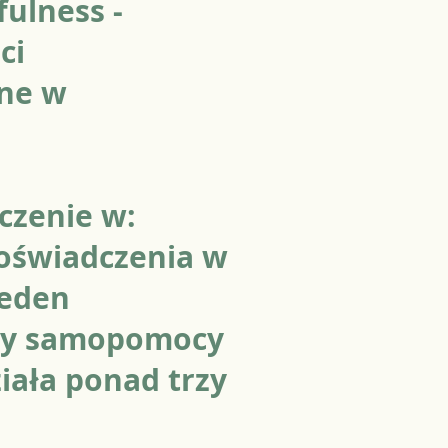
ulness -
ci
ne w
czenie w:
doświadczenia w
jeden
py samopomocy
ziała ponad trzy