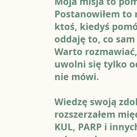
Moja misja to po
Postanowiłem to 
ktoś, kiedyś pomó
oddaję to, co sa
Warto rozmawiać,
uwolni się tylko o
nie mówi.
Wiedzę swoją zdo
rozszerzałem mię
KUL, PARP i innyc