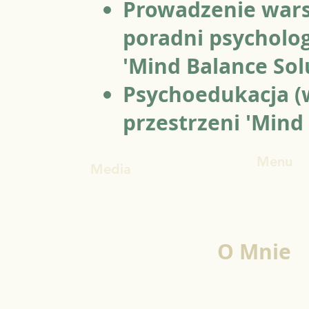
Prowadzenie wars
poradni psycholo
'Mind Balance Sol
Psychoedukacja (
przestrzeni 'Mind 
Menu
Media
Strona 
Usługi
Zapisz s
Facebook
O Mnie
TikTok
Blog
Instagram
Darmowe
Shop