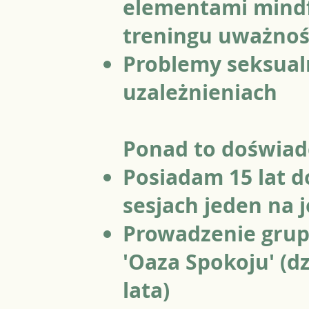
elementami mindf
treningu uważnoś
Problemy seksual
uzależnieniach
Ponad to doświad
Posiadam 15 lat 
sesjach jeden na 
Prowadzenie gru
'Oaza Spokoju' (d
lata)