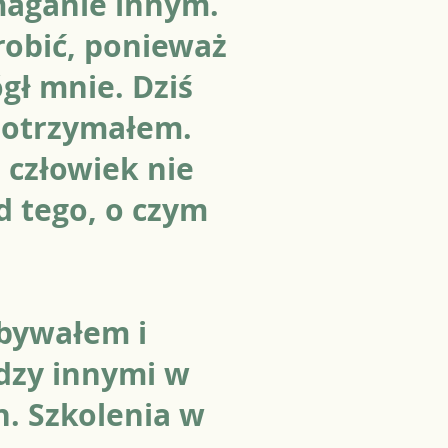
maganie innym.
robić, ponieważ
gł mnie. Dziś
m otrzymałem.
 człowiek nie
d tego, o czym
bywałem i
dzy innymi w
h. Szkolenia w