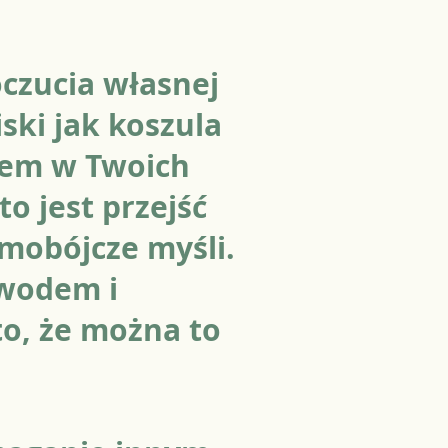
czucia własnej
iski jak koszula
łem w Twoich
o jest przejść
amobójcze myśli.
wodem i
o, że można to