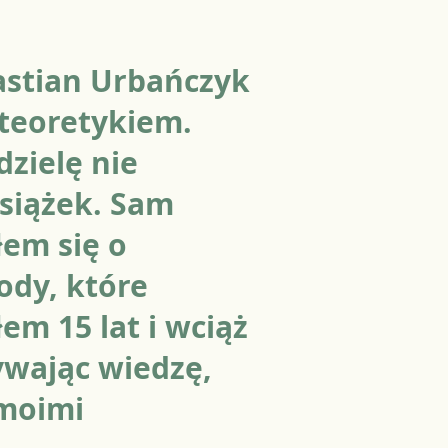
stian Urbańczyk
 teoretykiem.
dzielę nie
książek. Sam
łem się o
ody, które
em 15 lat i wciąż
ywając wiedzę,
 moimi