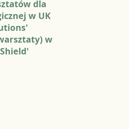
ztatów dla
gicznej w UK
utions'
warsztaty) w
Shield'
Główna
ie do mojego Newslettera
 konsultacje