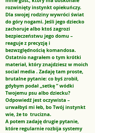
mnie gość, który ma doskonale 
rozwinięty instynkt opiekuńczy. 
Dla swojej rodziny wywróci świat 
do góry nogami. Jeśli jego dziecko 
zachoruje albo ktoś zagrozi 
bezpieczeństwu jego domu – 
reaguje z precyzją i 
bezwzględnością komandosa.
Ostatnio nagrałem o tym krótki 
materiał, który znajdziesz w moich 
social media . Zadaję tam proste, 
brutalne pytanie: co byś zrobił, 
gdybym podał „setkę ” wódki 
Twojemu psu albo dziecku? 
Odpowiedź jest oczywista – 
urwałbyś mi łeb, bo Twój instynkt 
wie, że to  trucizna.
A potem zadaję drugie pytanie, 
które regularnie rozbija systemy 