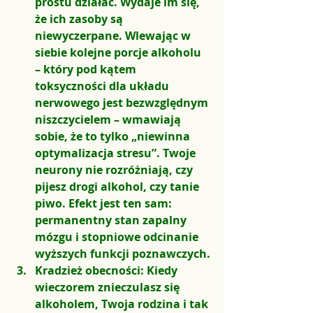
prostu działać. Wydaje im się, 
że ich zasoby są 
niewyczerpane. Wlewając w 
siebie kolejne porcje alkoholu 
– który pod kątem 
toksyczności dla układu 
nerwowego jest bezwzględnym 
niszczycielem – wmawiają 
sobie, że to tylko „niewinna 
optymalizacja stresu”. Twoje 
neurony nie rozróżniają, czy 
pijesz drogi alkohol, czy tanie 
piwo. Efekt jest ten sam: 
permanentny stan zapalny 
mózgu i stopniowe odcinanie 
wyższych funkcji poznawczych.
Kradzież obecności:
 Kiedy 
wieczorem znieczulasz się 
alkoholem, Twoja rodzina i tak 