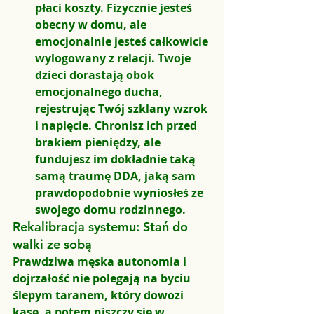
płaci koszty. Fizycznie jesteś 
obecny w domu, ale 
emocjonalnie jesteś całkowicie 
wylogowany z relacji. Twoje 
dzieci dorastają obok 
emocjonalnego ducha, 
rejestrując Twój szklany wzrok 
i napięcie. Chronisz ich przed 
brakiem pieniędzy, ale 
fundujesz im dokładnie taką 
samą traumę DDA, jaką sam 
prawdopodobnie wyniosłeś ze 
swojego domu rodzinnego.
Rekalibracja systemu: Stań do 
walki ze sobą
Prawdziwa męska autonomia i 
dojrzałość nie polegają na byciu 
ślepym taranem, który dowozi 
kasę, a potem niszczy się w 