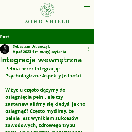
Post
Sebastian Urbańczyk
9 paź 2023
1 minut(y) czytania
Integracja wewnętrzna
Pełnia przez Integrację: 
Psychologiczne Aspekty Jedności
W życiu często dążymy do 
osiągnięcia pełni, ale czy 
zastanawialiśmy się kiedyś, jak to 
osiągnąć? Często myślimy, że 
pełnia jest wynikiem sukcesów 
zawodowych, zdrowego trybu 