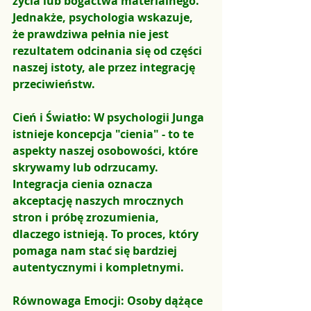
życia lub bogactwa materialnego. 
Jednakże, psychologia wskazuje, 
że prawdziwa pełnia nie jest 
rezultatem odcinania się od części 
naszej istoty, ale przez integrację 
przeciwieństw.
Cień i Światło: W psychologii Junga 
istnieje koncepcja "cienia" - to te 
aspekty naszej osobowości, które 
skrywamy lub odrzucamy. 
Integracja cienia oznacza 
akceptację naszych mrocznych 
stron i próbę zrozumienia, 
dlaczego istnieją. To proces, który 
pomaga nam stać się bardziej 
autentycznymi i kompletnymi.
Równowaga Emocji: Osoby dążące 