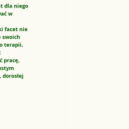
t dla niego 
wać w 
i facet nie 
e swoich 
 terapii.
 
ć pracę, 
ustym 
 dorosłej 