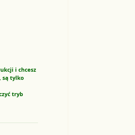
kcji i chcesz 
 są tylko 
zyć tryb 