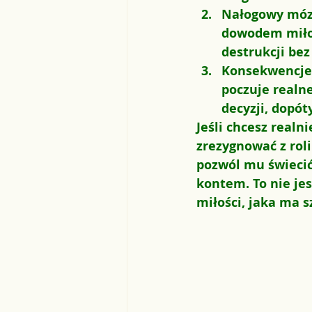
Nałogowy mózg
dowodem miłoś
destrukcji be
Konsekwencje 
poczuje realne
decyzji, dopót
Jeśli chcesz real
zrezygnować z roli
pozwól mu świecić
kontem. To nie jes
miłości, jaka ma s