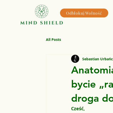
Odblokuj Wolność
All Posts
Sebastian Urbań
Anatomia
bycie „r
droga do
Cześć,