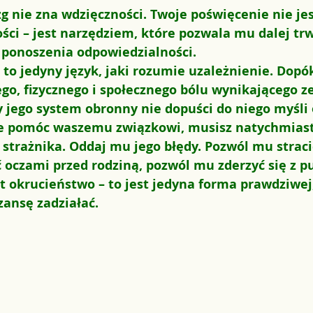
 nie zna wdzięczności.
 Twoje poświęcenie nie jes
ci – jest narzędziem, które pozwala mu dalej tr
z ponoszenia odpowiedzialności.
to jedyny język, jaki rozumie uzależnienie.
 Dopók
go, fizycznego i społecznego bólu wynikającego z
y jego system obronny nie dopuści do niego myśli o
nie pomóc waszemu związkowi, musisz natychmiast
 strażnika. Oddaj mu jego błędy. Pozwól mu straci
 oczami przed rodziną, pozwól mu zderzyć się z p
t okrucieństwo – to jest jedyna forma prawdziwej,
zansę zadziałać.