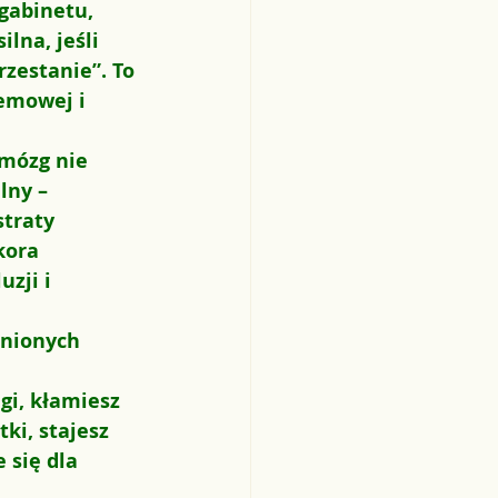
gabinetu, 
lna, jeśli 
zestanie”. To 
emowej i 
 mózg nie 
lny – 
straty 
kora 
zji i 
znionych 
gi, kłamiesz 
ki, stajesz 
 się dla 