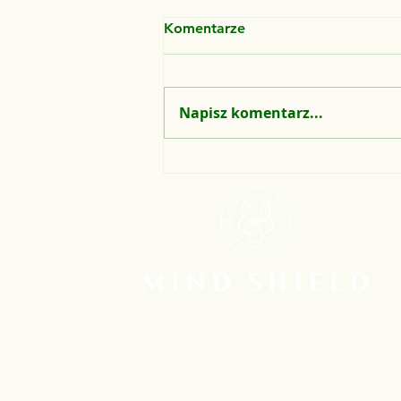
Komentarze
Napisz komentarz...
DDD w biznesie: Jak
chłodny dom rodzinny
steruje Twoim
mikromanagementem i
wypala korę przedczołową
Bądź na bieżąco - Zapisz się do
mojego Newslettera!