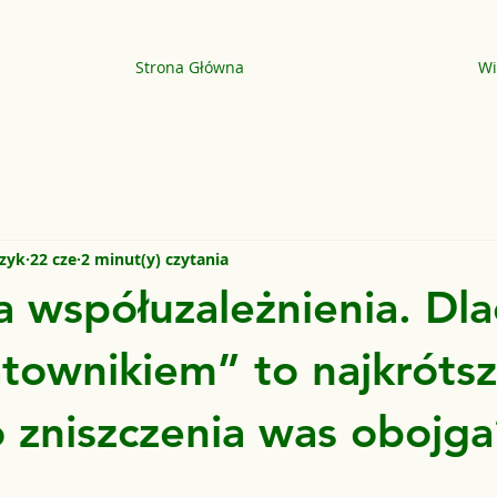
Strona Główna
Wi
czyk
22 cze
2 minut(y) czytania
 współuzależnienia. Dl
atownikiem” to najkróts
 zniszczenia was obojga