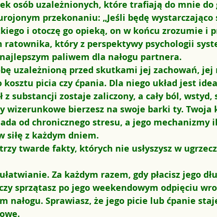
ek osób uzależnionych, które trafiają do mnie do 
rojonym przekonaniu: „Jeśli będę wystarczająco si
kiego i otoczę go opieką, on w końcu zrozumie i pr
 ratownika, który z perspektywy psychologii syst
t najlepszym paliwem dla nałogu partnera.
obę uzależnioną przed skutkami jej zachowań, jej
 kosztu picia czy ćpania. Dla niego układ jest idea
z substancji zostaje zaliczony, a cały ból, wstyd, 
y wizerunkowe bierzesz na swoje barki ty. Twoja 
ada od chronicznego stresu, a jego mechanizmy ilu
w siłę z każdym dniem.
rzy twarde fakty, których nie usłyszysz w ugrzec
ułatwianie.
 Za każdym razem, gdy płacisz jego dłu
 czy sprzątasz po jego weekendowym odpięciu wrot
m nałogu. Sprawiasz, że jego picie lub ćpanie staje
towe.