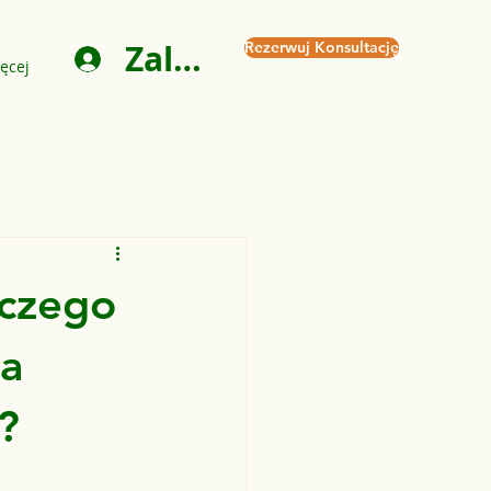
Zaloguj się
Rezerwuj Konsultację
ęcej
aczego
za
?