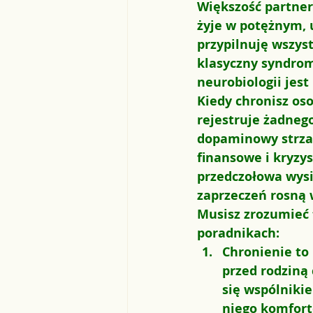
Większość partner
żyje w potężnym, u
przypilnuję wszyst
klasyczny syndrom
neurobiologii jes
Kiedy chronisz os
rejestruje żadnego
dopaminowy strzał 
finansowe i kryzys
przedczołowa wysi
zaprzeczeń rosną 
Musisz zrozumieć t
poradnikach:
Chronienie to 
przed rodziną
się wspólnikie
niego komfor