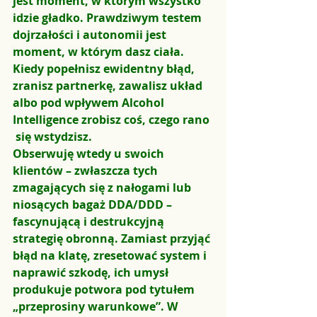
jest moment, w którym wszystko 
idzie gładko. Prawdziwym testem 
dojrzałości i autonomii jest 
moment, w którym dasz ciała. 
Kiedy popełnisz ewidentny błąd, 
zranisz partnerkę, zawalisz układ 
albo pod wpływem Alcohol 
Intelligence zrobisz coś, czego rano 
 się wstydzisz.
Obserwuję wtedy u swoich 
klientów – zwłaszcza tych 
zmagających się z nałogami lub 
niosących bagaż DDA/DDD – 
fascynującą i destrukcyjną 
strategię obronną. Zamiast przyjąć 
błąd na klatę, zresetować system i 
naprawić szkodę, ich umysł 
produkuje potwora pod tytułem 
„przeprosiny warunkowe”
. W 