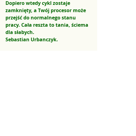
Dopiero wtedy cykl zostaje 
zamknięty, a Twój procesor może 
przejść do normalnego stanu 
pracy. Cała reszta to tania, ściema 
dla słabych.
Sebastian Urbanczyk.
Źródła naukowe:
Lewicki, R. J., Polin, B., & 
Lount, R. B. (2016).
An 
Exploration of the Structure of 