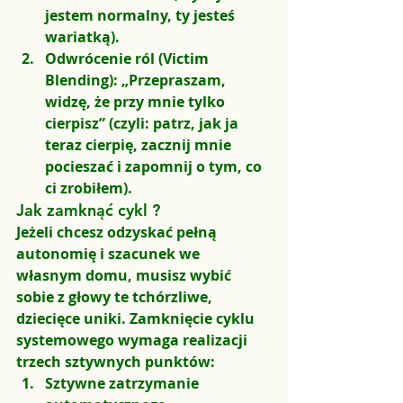
jestem normalny, ty jesteś 
wariatką).
Odwrócenie ról (Victim 
Blending):
 „Przepraszam, 
widzę, że przy mnie tylko 
cierpisz” (czyli: patrz, jak ja 
teraz cierpię, zacznij mnie 
pocieszać i zapomnij o tym, co 
ci zrobiłem).
Jak zamknąć cykl ?
Jeżeli chcesz odzyskać pełną  
autonomię i szacunek we 
własnym domu, musisz wybić 
sobie z głowy te tchórzliwe, 
dziecięce uniki. Zamknięcie cyklu 
systemowego wymaga realizacji 
trzech sztywnych punktów:
Sztywne zatrzymanie 