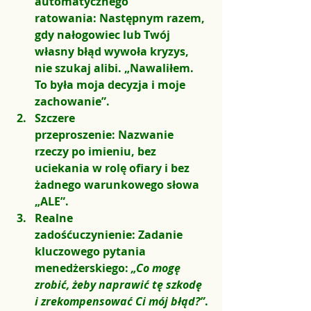
automatycznego 
ratowania:
 Następnym razem, 
gdy nałogowiec lub Twój 
własny błąd wywoła kryzys, 
nie szukaj alibi. „Nawaliłem. 
To była moja decyzja i moje 
zachowanie”.
Szczere 
przeproszenie:
 Nazwanie 
rzeczy po imieniu, bez 
uciekania w rolę ofiary i bez 
żadnego warunkowego słowa 
„ALE”.
Realne 
zadośćuczynienie:
 Zadanie 
kluczowego pytania 
menedżerskiego: 
„Co mogę 
zrobić, żeby naprawić tę szkodę 
i zrekompensować Ci mój błąd?”
.