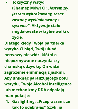
Toksyczny wstyd 
(Shame):
 Mówi Ci: 
„Jestem zły, 
jestem wybrakowany, zaraz 
zostanę wyeliminowany z 
systemu”
. Aktywuje ciało 
migdałowate w trybie walki o 
życie.
Dlatego kiedy Twoja partnerka 
wytyka Ci błąd, Twój układ 
nerwowy nie widzi kłótni o 
niepozmywane naczynia czy 
chamską odzywkę. On widzi 
zagrożenie eliminacją z jaskini. 
Aby uniknąć paraliżującego bólu 
wstydu, Twoje Alcohol Intelligence 
lub mechanizmy DDA odpalają 
manipulacje:
Gaslighting:
 „Przepraszam, że 
tak to odebrałaś” (czyli: ja 