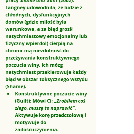
pracy 
Shame and Guilt
 (2002).
Tangney udowodniła, że ludzie z 
chłodnych, dysfunkcyjnych 
domów (gdzie miłość była 
warunkowa, a za błąd groził 
natychmiastowy emocjonalny lub 
fizyczny wpierdol) cierpią na 
chroniczną niezdolność do 
przeżywania konstruktywnego 
poczucia winy. Ich mózg 
natychmiast przekierowuje każdy 
błąd w obszar 
toksycznego wstydu 
(Shame)
.
Konstruktywne poczucie winy 
(Guilt):
 Mówi Ci: 
„Zrobiłem coś 
złego, muszę to naprawić”
. 
Aktywuje korę przedczołową i 
motywuje do 
zadośćuczynienia.