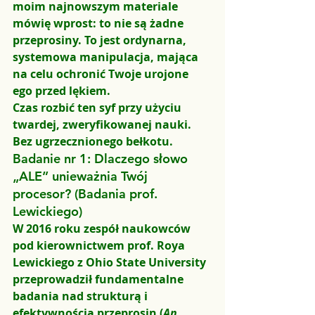
moim najnowszym materiale 
mówię wprost: to nie są żadne 
przeprosiny. To jest ordynarna, 
systemowa manipulacja, mająca 
na celu ochronić Twoje urojone 
ego przed lękiem.
Czas rozbić ten syf przy użyciu 
twardej, zweryfikowanej nauki. 
Bez ugrzecznionego bełkotu.
Badanie nr 1: Dlaczego słowo 
„ALE” unieważnia Twój 
procesor? (Badania prof. 
Lewickiego)
W 2016 roku zespół naukowców 
pod kierownictwem 
prof. Roya 
Lewickiego
 z Ohio State University 
przeprowadził fundamentalne 
badania nad strukturą i 
efektywnością przeprosin (
An 